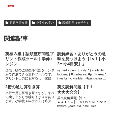
家庭学習支援
小学生の学び
読解問題（無学年）
関連記事
英検３級｜語順整序問題プ
読解練習：ありがとうの意
リント作成ツール｜学伸エ
味を見つけよう【Lv.1｜小
ンジン
3〜小4目安】」
英検３級の語順整序問題をランダ
@media print { body * { visibility:
ムで作成できる無料ツールです。
hidden; } #print-area, #print-area *
プリント出力にも対応し、家庭学
{ visibility: visible; } #print-area {
習や学習塾での演習に最適。解
position...
説・模範解答付き。英検3級 語順
2桁の足し算引き算
英文読解問題【中１
整序問題 body{font-family:sans-
★★★☆☆】
２桁の足し算引き算ですが、すべ
serif;padding:20px...
て繰り上がりや繰り下がりがあり
英文読解問題【中１
ます。小学校４年生以上は暗算で
★★★☆☆】 This is Yuki. She is
解いていくことをお勧めします。
twelve years old. She likes
目標時間を設定して、クリア目指
animals very much. Every