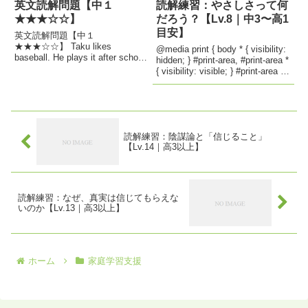
して頑張りましょう！！ 計算問
weekend, she goes to the zoo ...
英文読解問題【中１
読解練習：やさしさって何
題テスト body { font-family:
★★★☆☆】
だろう？【Lv.8｜中3〜高1
sans-...
目安】
英文読解問題【中１
★★★☆☆】 Taku likes
@media print { body * { visibility:
baseball. He plays it after school
hidden; } #print-area, #print-area *
with his friends. But his sister
{ visibility: visible; } #print-area {
Miki doesn’t like sports...
position...
読解練習：陰謀論と「信じること」
【Lv.14｜高3以上】
読解練習：なぜ、真実は信じてもらえな
いのか【Lv.13｜高3以上】
ホーム
家庭学習支援