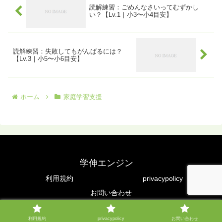
読解練習：ごめんなさいってむずかし
しい...
い？【Lv.1｜小3〜小4目安】
読解練習：失敗してもがんばるには？
【Lv.3｜小5〜小6目安】
ホーム
家庭学習支援
学伸エンジン
利用規約
privacypolicy
お問い合わせ
Copyright © 2025 学伸エンジン All Rights Reserved.
利用規約
privacypolicy
お問い合わせ