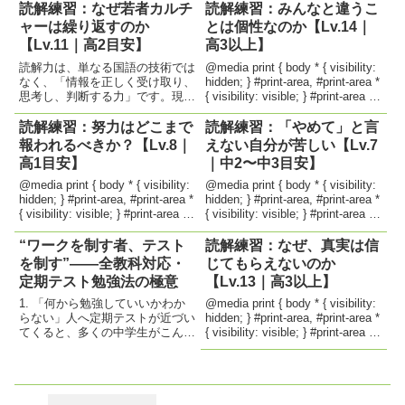
読解練習：なぜ若者カルチ
読解練習：みんなと違うこ
ャーは繰り返すのか
とは個性なのか【Lv.14｜
【Lv.11｜高2目安】
高3以上】
読解力は、単なる国語の技術では
@media print { body * { visibility:
なく、「情報を正しく受け取り、
hidden; } #print-area, #print-area *
思考し、判断する力」です。現代
{ visibility: visible; } #print-area {
社会では、多くの情報があふれて
position...
います。だからこそ、「書かれて
読解練習：努力はどこまで
読解練習：「やめて」と言
いないこと」を読み取る力、「筆
報われるべきか？【Lv.8｜
えない自分が苦しい【Lv.7
者の立場や意図」を読み解く力が
高1目安】
｜中2〜中3目安】
必要です。読解問題に取り組む
こ...
@media print { body * { visibility:
@media print { body * { visibility:
hidden; } #print-area, #print-area *
hidden; } #print-area, #print-area *
{ visibility: visible; } #print-area {
{ visibility: visible; } #print-area {
position...
position...
“ワークを制す者、テスト
読解練習：なぜ、真実は信
を制す”――全教科対応・
じてもらえないのか
定期テスト勉強法の極意
【Lv.13｜高3以上】
1. 「何から勉強していいかわか
@media print { body * { visibility:
らない」人へ定期テストが近づい
hidden; } #print-area, #print-area *
てくると、多くの中学生がこんな
{ visibility: visible; } #print-area {
ことを考えます。「まず何から手
position...
をつければいいの？」「ワークっ
ていつ終わらせればいいの？」
「やったのに点が取れなかっ
た…」こうした声の多くは、“正