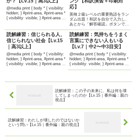
か？【Lv.15｜高3以上】
ング【和訳演習＋印刷対
応】
@media print { body * { visibility:
hidden; } #print-area, #print-area *
英検２級レベルの重要熟語をラン
{ visibility: visible; } #print-area {
ダム出題！和訳を自分で入力し、
position...
あとから「解答確認」ボタンで答
え合わせができます。そのまま印
刷も可能なので、家庭学習や授業
読解練習：信じられる人、
読解練習：気持ちをうまく
後の復習プリントにも最適。英検
信じられない社会【Lv.15
言葉にできない人もいる
2級 英熟語演習 body{font-
｜高3以上】
【Lv.7｜中2〜中3目安】
family:sans...
@media print { body * { visibility:
@media print { body * { visibility:
hidden; } #print-area, #print-area *
hidden; } #print-area, #print-area *
{ visibility: visible; } #print-area {
{ visibility: visible; } #print-area {
position...
position...
読解練習：この子の未来に、私は何を壊
してしまったのか【Lv.15｜番外編：親の
視点】
読解練習：わたしが壊したのではないか
という問い【Lv.15｜番外編：親の視点】