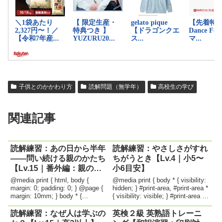
子供とのかかわり方
読解問題（無学年）
高校生の学び
関連記事
読解練習：あの日から半年
読解練習：やさしさがすれ
——問い続ける親のかたち
ちがうとき【Lv.4｜小5〜
【Lv.15｜番外編：親の視
小6目安】
点】
@media print { html, body {
@media print { body * { visibility:
margin: 0; padding: 0; } @page {
hidden; } #print-area, #print-area *
margin: 10mm; } body * {
{ visibility: visible; } #print-area {
visibility: hidden; } #print-area,...
position...
読解練習：なぜ人は学ぶの
英検２級 英熟語トレーニ