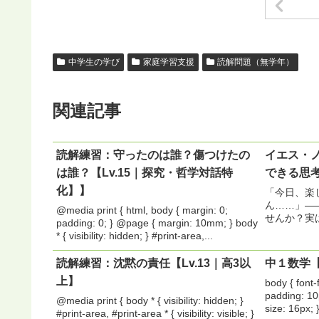
中学生の学び
家庭学習支援
読解問題（無学年）
関連記事
読解練習：守ったのは誰？傷つけたの
イエス・
は誰？【Lv.15｜探究・哲学対話特
できる思
化】】
「今日、楽
ん……」—
@media print { html, body { margin: 0;
せんか？実
padding: 0; } @page { margin: 10mm; } body
問いかけが
* { visibility: hidden; } #print-area,...
まうことが
は、“自分
読解練習：沈黙の責任【Lv.13｜高3以
中１数学
す。大...
上】
body { font-
padding: 10
@media print { body * { visibility: hidden; }
size: 16px; 
#print-area, #print-area * { visibility: visible; }