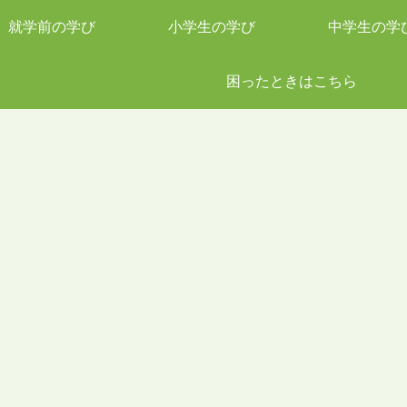
就学前の学び
小学生の学び
中学生の学
困ったときはこちら