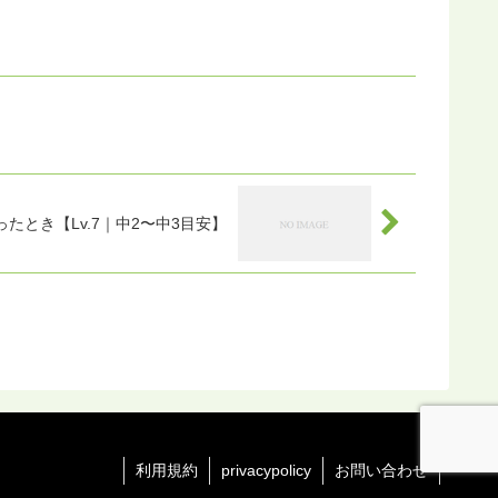
とき【Lv.7｜中2〜中3目安】
利用規約
privacypolicy
お問い合わせ