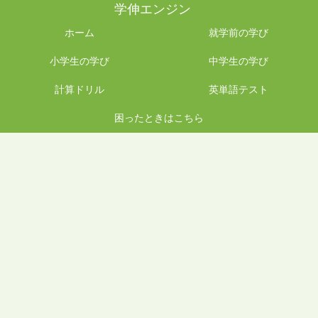
学伸エンジン
ホーム
就学前の学び
小学生の学び
中学生の学び
計算ドリル
英単語テスト
困ったときはこちら