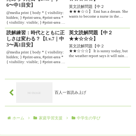
が“ら抜き言葉”よくあるら抜...
習・反復練習・宿題・家庭学習な
6〜中1目安】
英文読解問題【中２
ど2025/6/02 不具合修...
★★★☆☆】 Emi has a dream. She
@media print { body * { visibility:
wants to become a nurse in the
hidden; } #print-area, #print-area *
future. Every day, she studies
{ visibility: visible; } #print-area {
science and English ...
position...
読解練習：時代とともに正
英文読解問題【中２
しさは変わる？【Lv.7｜中
★★☆☆☆】
3〜高1目安】
英文読解問題【中２
★★☆☆☆】 It is sunny today, but
@media print { body * { visibility:
the weather report says it will rain
hidden; } #print-area, #print-area *
tomorrow. Ayumi is going to stay
{ visibility: visible; } #print-area {
home and c...
position...
百人一首読み上げ
ホーム
家庭学習支援
中学生の学び