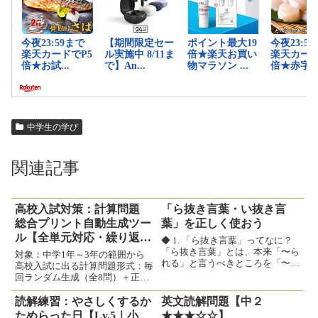
中学生の学び
関連記事
高校入試対策：計算問題
「ら抜き言葉・い抜き言
総合プリント自動生成ツー
葉」を正しく使おう
ル【全単元対応・繰り返し
◆ 1. 「ら抜き言葉」ってなに？
用】
「ら抜き言葉」とは、本来「〜ら
対象：中学1年～3年の範囲から
れる」と言うべきところを「〜れ
高校入試に出る計算問題形式：毎
る」と言ってしまう言葉のことで
回ランダム生成（全8問）＋正解
す。例：正しい言い方：このケー
表示＋印刷対応範囲：文字式・方
キは食べられる。誤った言い方：
程式・平方根・因数分解・2次方
読解練習：やさしくするか
英文読解問題【中２
このケーキは食べれる。←これ
程式など用途：入試対策・定期演
ためらった日【Lv.5｜小
★★★☆☆】