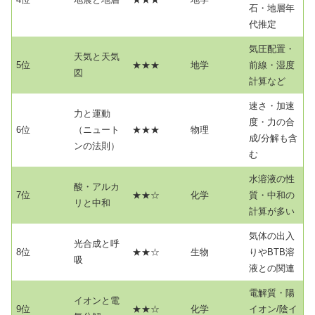
石・地層年
代推定
気圧配置・
天気と天気
5位
★★★
地学
前線・湿度
図
計算など
速さ・加速
力と運動
度・力の合
6位
（ニュート
★★★
物理
成/分解も含
ンの法則）
む
水溶液の性
酸・アルカ
7位
★★☆
化学
質・中和の
リと中和
計算が多い
気体の出入
光合成と呼
8位
★★☆
生物
りやBTB溶
吸
液との関連
電解質・陽
イオンと電
9位
★★☆
化学
イオン/陰イ