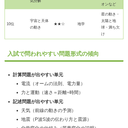
気分解
オンなど
星の動き・
宇宙と天体
太陽と地
10位
★★☆
地学
の動き
球・満ち欠
け
入試で問われやすい問題形式の傾向
計算問題が出やすい単元
電流（オームの法則、電力量）
力と運動（速さ＝距離÷時間）
記述問題が出やすい単元
天気（前線の動きの予測）
地震（P波S波の伝わり方と震源）