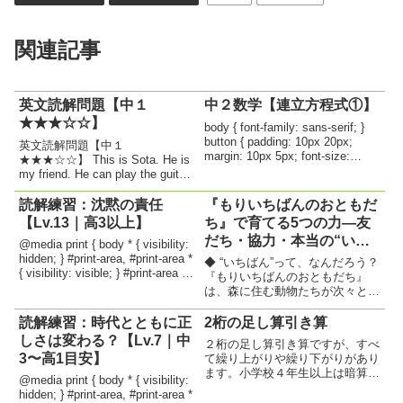
関連記事
英文読解問題【中１
中２数学【連立方程式①】
★★★☆☆】
body { font-family: sans-serif; }
button { padding: 10px 20px;
英文読解問題【中１
margin: 10px 5px; font-size:
★★★☆☆】 This is Sota. He is
16px; } #questionTable { wid...
my friend. He can play the guitar
and sing well. I like to listen to
his music. On ...
読解練習：沈黙の責任
『もりいちばんのおともだ
【Lv.13｜高3以上】
ち』で育てる5つの力―友
だち・協力・本当の“いち
@media print { body * { visibility:
ばん”を問いながら読む名
hidden; } #print-area, #print-area *
◆ “いちばん”って、なんだろう？
{ visibility: visible; } #print-area {
作絵本―
『もりいちばんのおともだち』
position...
は、森に住む動物たちが次々と
「自分がいちばんすごい！」とア
ピールするところから始まりま
読解練習：時代とともに正
2桁の足し算引き算
す。「かけっこなら、うさぎがい
しさは変わる？【Lv.7｜中
２桁の足し算引き算ですが、すべ
ちばん」「ちからなら、くまがい
3〜高1目安】
て繰り上がりや繰り下がりがあり
ちばん」「およぐのなら、かもの
ます。小学校４年生以上は暗算で
は...
@media print { body * { visibility:
解いていくことをお勧めします。
hidden; } #print-area, #print-area *
目標時間を設定して、クリア目指