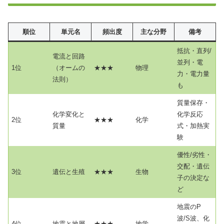
順位
単元名
頻出度
主な分野
備考
抵抗・直列/
電流と回路
並列・電
1位
（オームの
★★★
物理
力・電力量
法則）
も
質量保存・
化学変化と
化学反応
2位
★★★
化学
質量
式・加熱実
験
優性/劣性・
交配・遺伝
3位
遺伝と生殖
★★★
生物
子の決定な
ど
地震のP
波/S波、化
4位
地震と地層
★★★
地学