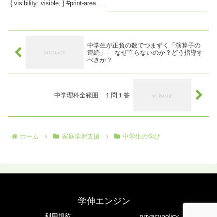
{ visibility: visible; } #print-area {
して頑張りましょう！！ 計算問
position...
題テスト body { font-family:
sans-...
中学生が正負の数でつまずく「演算子の
連続」──なぜ直らないのか？どう指導す
べきか？
中学理科全範囲 １問１答
ホーム
家庭学習支援
中学生の学び
学伸エンジン
利用規約
privacypolicy