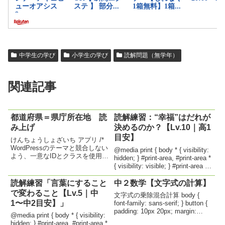
中学生の学び
小学生の学び
読解問題（無学年）
関連記事
都道府県＝県庁所在地 読
読解練習：“幸福”はだれが
み上げ
決めるのか？【Lv.10｜高1
目安】
けんちょうしょざいち アプリ /*
WordPressのテーマと競合しない
@media print { body * { visibility:
よう、一意なIDとクラスを使用し
hidden; } #print-area, #print-area *
ています */ #pref-app-container {
{ visibility: visible; } #print-area {
font-family: 'Hiragino Kaku Gothic
position...
Pr...
読解練習「言葉にすること
中２数学【文字式の計算】
で変わること【Lv.5｜中
文字式の乗除混合計算 body {
1〜中2目安】」
font-family: sans-serif; } button {
padding: 10px 20px; margin:
@media print { body * { visibility:
10px 5px; font-size: 16px; }
hidden; } #print-area, #print-area *