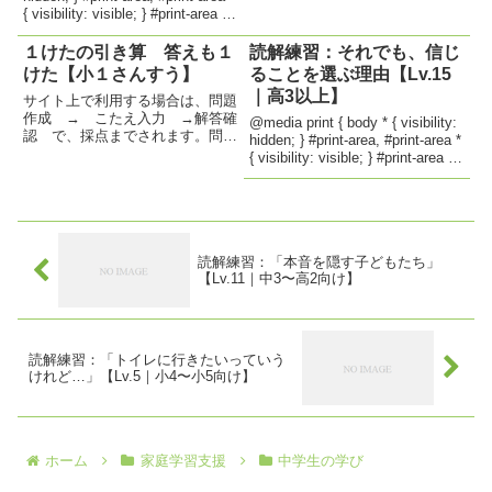
#question...
{ visibility: visible; } #print-area {
position...
１けたの引き算 答えも１
読解練習：それでも、信じ
けた【小１さんすう】
ることを選ぶ理由【Lv.15
｜高3以上】
サイト上で利用する場合は、問題
作成 → こたえ入力 →解答確
@media print { body * { visibility:
認 で、採点までされます。問題
hidden; } #print-area, #print-area *
作成 → 解答確認 → プリン
{ visibility: visible; } #print-area {
ト出力 で、学習プリントが出力
position...
できます。 1桁の引き算テスト
body { font-family: sans-seri...
読解練習：「本音を隠す子どもたち」
【Lv.11｜中3〜高2向け】
読解練習：「トイレに行きたいっていう
けれど…」【Lv.5｜小4〜小5向け】
ホーム
家庭学習支援
中学生の学び