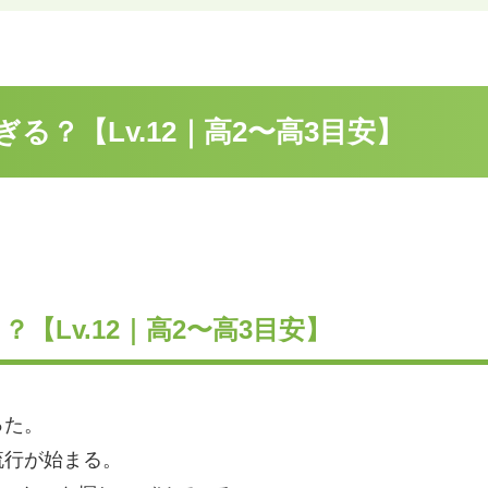
？【Lv.12｜高2〜高3目安】
【Lv.12｜高2〜高3目安】
った。
流行が始まる。