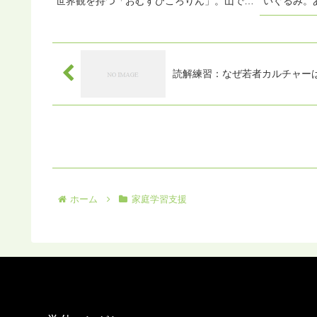
世界観を持つ「おむすびころりん」。山でお
いぐるみ。
じいさんが落としたおむすびが、ころころこ
しく始まる
ろ……と穴に落ち、その先に広がるのは、ね
の旅”へと
ずみたちのにぎやかな世界。派手な展開で
き』は、林
は...
れ...
読解練習：なぜ若者カルチャーは繰
ホーム
家庭学習支援