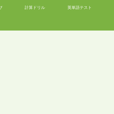
び
計算ドリル
英単語テスト