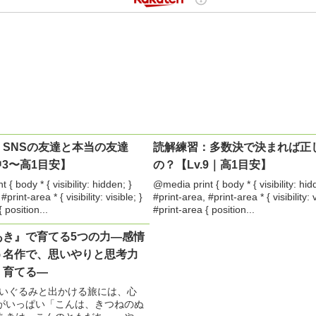
SNSの友達と本当の友達
読解練習：多数決で決まれば正
中3〜高1目安】
の？【Lv.9｜高1目安】
{ body * { visibility: hidden; }
@media print { body * { visibility: hid
#print-area * { visibility: visible; }
#print-area, #print-area * { visibility: v
 position...
#print-area { position...
あき』で育てる5つの力―感情
う名作で、思いやりと思考力
く育てる―
ぬいぐるみと出かける旅には、心
がいっぱい「こんは、きつねのぬ