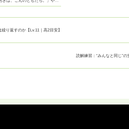
あきは、こんのともだち。」やさ
この一文から、物語は一気に“心
広がっていきます。『こんとあ
明子さんによる感情の機微にあふ
り返すのか【Lv.11｜高2目安】
読解練習：“みんなと同じ”の安