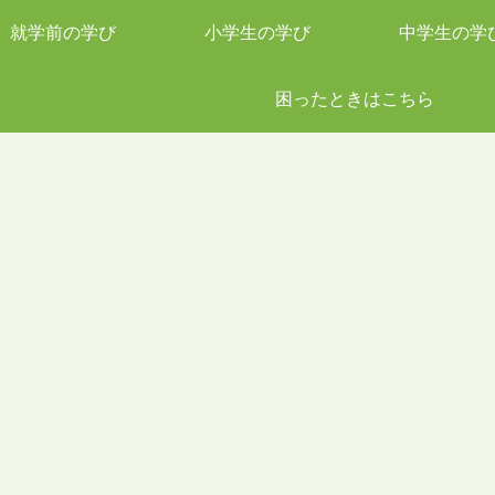
就学前の学び
小学生の学び
中学生の学
困ったときはこちら