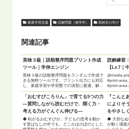
家庭学習支援
読解問題（無学年）
高校生の学び
関連記事
英検３級｜語順整序問題プリント作成
読解練習：
ツール｜学伸エンジン
【Lv.7｜
英検３級の語順整序問題をランダムで作成で
@media print 
きる無料ツールです。プリント出力にも対応
#print-area, 
し、家庭学習や学習塾での演習に最適。解
#print-area {
説・模範解答付き。英検3級 語順整序問題
body{font-family:sans-serif;padding:20px...
「おむすびころりん」で育てる5つの力
『こんと
―質問しながら読むだけで、聞く力・
によりそ
考える力がぐんぐん伸びる―
をやさし
◆ 転がるおむすびが、子どもの思考を動か
◆ 大切な
す昔ばなしの中でも、どこかほのぼのとした
が動く場面