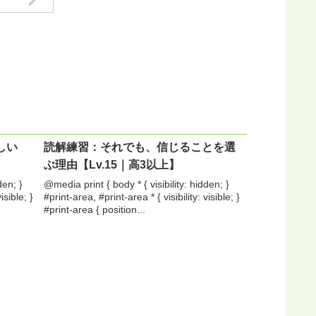
しい
読解練習：それでも、信じることを選
ぶ理由【Lv.15｜高3以上】
den; }
@media print { body * { visibility: hidden; }
isible; }
#print-area, #print-area * { visibility: visible; }
#print-area { position...