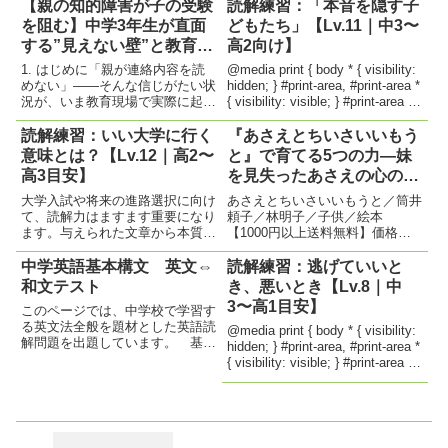
【親の知的障害が子の受験
読解練習：「本音を隠す子
を阻む】中学3年生が直面
どもたち」【Lv.11｜中3〜
する”見えない壁”と教育現
高2向け】
場からの警鐘
1. はじめに「親が連絡内容を読
@media print { body * { visibility:
めない」――そんな信じがたい状
hidden; } #print-area, #print-area *
況が、いま教育現場で実際に起き
{ visibility: visible; } #print-area {
ています。これは決して特殊な一
position...
例ではありません。むしろ、こう
読解練習：いい大学に行く
『あさえとちいさいいもう
した家庭が近年、確実に増えてい
意味とは？【Lv.12｜高2〜
と』で育てる5つの力―妹
るという実感があります。 今回
高3目安】
を見失ったあさえの心の旅
取り上げるのは、中学3年生の...
から、子どもが学べること
大学入試や将来の進路選択に向け
あさえとちいさいいもうと／筒井
―
て、読解力はますます重要になり
頼子／林明子／子供／絵本
ます。与えられた文章から本質を
【1000円以上送料無料】価格：
読み取り、自分の考えを構築し、
1,320円（税込、送料無料)
論理的に表現する力が問われま
(2025/5/14時点) 楽天で購入 ◆ ほ
中学英語基本構文 英文⇔
読解練習：逃げていいと
す。読解問題は、知識ではなく
んの少しの「まっててね」から、
和文テスト
き、悪いとき【Lv.8｜中
「思考力」「表現力」「判断力」
深まる成長のドラマおかあさんが
3〜高1目安】
このページでは、中学校で学習す
を高めるトレーニングの場です。
出かける間、あさ...
る英文法全般を題材とした英語読
受験...
@media print { body * { visibility:
解問題を出題しています。 基礎
hidden; } #print-area, #print-area *
的な文法知識を実際の文脈の中で
{ visibility: visible; } #print-area {
活用することに重点を置き、文構
position...
造の把握、語順の理解、語彙力の
定着を図る構成です。 中学校1
年から3年までの学習内容を総
合...