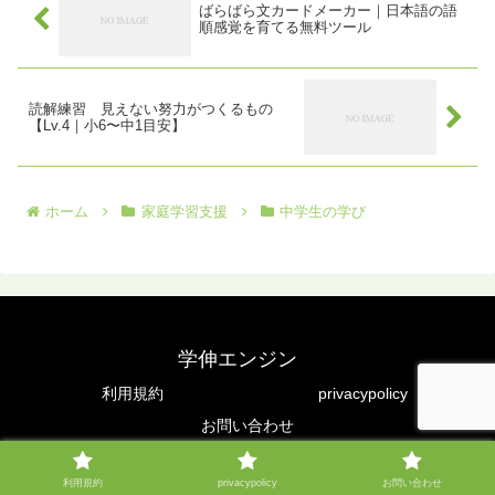
ばらばら文カードメーカー｜日本語の語
順感覚を育てる無料ツール
読解練習 見えない努力がつくるもの
【Lv.4｜小6〜中1目安】
ホーム
家庭学習支援
中学生の学び
学伸エンジン
利用規約
privacypolicy
お問い合わせ
Copyright © 2025 学伸エンジン All Rights Reserved.
利用規約
privacypolicy
お問い合わせ