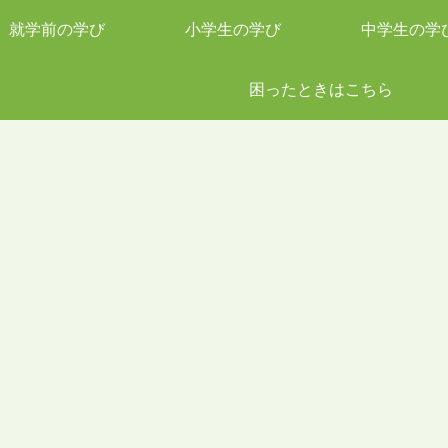
就学前の学び
小学生の学び
中学生の学
困ったときはこちら