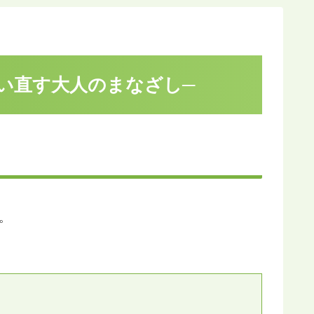
い直す大人のまなざし─
。