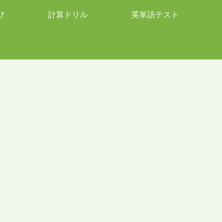
び
計算ドリル
英単語テスト