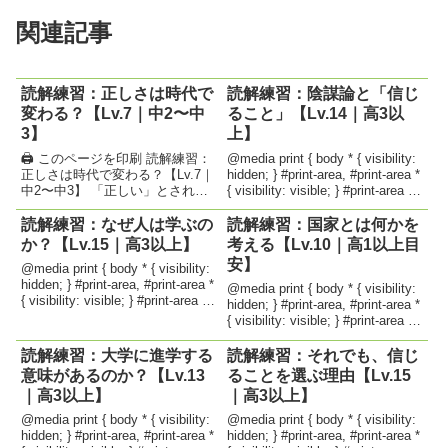
関連記事
読解練習：正しさは時代で
読解練習：陰謀論と「信じ
変わる？【Lv.7｜中2〜中
ること」【Lv.14｜高3以
3】
上】
🖨 このページを印刷 読解練習：
@media print { body * { visibility:
正しさは時代で変わる？【Lv.7｜
hidden; } #print-area, #print-area *
中2〜中3】 「正しい」とされる
{ visibility: visible; } #print-area {
ことは、いつの時代も変わらない
position...
のでしょうか。 昔の日本では、
読解練習：なぜ人は学ぶの
読解練習：国家とは何かを
左利きの子どもは右手を使うよう
か？【Lv.15｜高3以上】
考える【Lv.10｜高1以上目
に直されることが一般的でした。
安】
@media print { body * { visibility:
また、「親の言うことに...
hidden; } #print-area, #print-area *
@media print { body * { visibility:
{ visibility: visible; } #print-area {
hidden; } #print-area, #print-area *
position...
{ visibility: visible; } #print-area {
position...
読解練習：大学に進学する
読解練習：それでも、信じ
意味があるのか？【Lv.13
ることを選ぶ理由【Lv.15
｜高3以上】
｜高3以上】
@media print { body * { visibility:
@media print { body * { visibility:
hidden; } #print-area, #print-area *
hidden; } #print-area, #print-area *