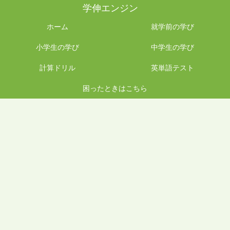
学伸エンジン
ホーム
就学前の学び
小学生の学び
中学生の学び
計算ドリル
英単語テスト
困ったときはこちら