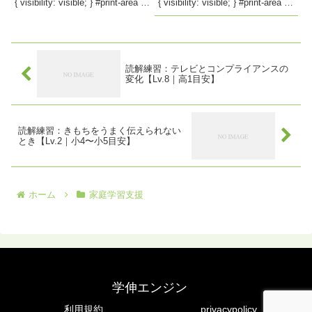
{ visibility: visible; } #print-area {
{ visibility: visible; } #print-area {
position...
position...
読解練習：テレビとコンプライアンスの
変化【Lv.8｜高1目安】
読解練習：きもちをうまく伝えられない
とき【Lv.2｜小4〜小5目安】
ホーム
家庭学習支援
学伸エンジン
利用規約
privacypolicy