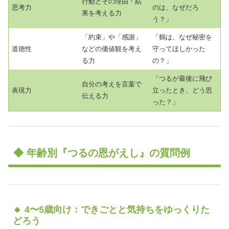
行動とその理由・結
思考力
のは、なぜだろ
果を考える力
う？」
「約束」や「感謝」
「鶴は、なぜ秘密を
道徳性
などの価値観を考え
守ってほしかった
る力
の？」
「つるが最後に飛び
自分の考えを言葉で
表現力
立ったとき、どう思
伝える力
った？」
◆ 年齢別『つるの恩がえし』の質問例
🔸 4〜5歳向け：できごとと気持ちをゆっくりた
どろう