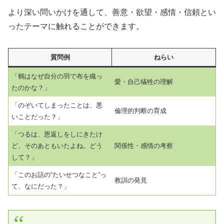
より深い問いかけを通して、善意・欲望・感情・信頼とい
ったテーマに触れることができます。
質問例
ねらい
「鶴はなぜ自分の羽で布を織っ
愛・自己犠牲の理解
たのかな？」
「のぞいてしまったことは、悪
倫理的判断の育成
いことだった？」
「つるは、恩返しをしにきたけ
ど、そのあともいたよね。どう
関係性・感情の考察
して？」
「このお話の“たいせつなこと”っ
教訓の発見
て、なにだった？」