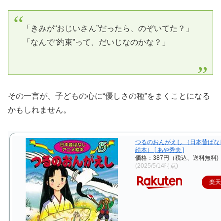
「きみが“おじいさん”だったら、のぞいてた？」
「なんで“約束”って、だいじなのかな？」
その一言が、子どもの心に“優しさの種”をまくことになる
かもしれません。
つるのおんがえし （日本昔ばな
絵本） [ あや秀夫 ]
価格：387円（税込、送料無料)
(2025/5/14時点)
楽