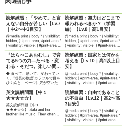
関連記事
読解練習：「やめて」と言
読解練習：努力はどこまで
えない自分が苦しい【Lv.7
報われるべきか？（学習
｜中2〜中3目安】
編）【Lv.8｜高1目安】
@media print { body * { visibility:
@media print { body * { visibility:
hidden; } #print-area, #print-area *
hidden; } #print-area, #print-area *
{ visibility: visible; } #print-area {
{ visibility: visible; } #print-area {
position...
position...
『はらぺこあおむし』で育
読解練習：国家とは何かを
てる5つの力―たべる・変
考える【Lv.10｜高1以上目
わる・そだつ。楽しい問い
安】
かけが学びの芽を育てる―
◆ 食べて、動いて、変わってい
@media print { body * { visibility:
く。“成長の物語”カラフルで目を
hidden; } #print-area, #print-area *
ひく絵と、ページに穴が空いたし
{ visibility: visible; } #print-area {
かけが楽しい『はらぺこあおむ
position...
し』。でもこの絵本は、ただの
英文読解問題【中１
読解練習：自由であること
「食べる話」ではありません。月
★★★☆☆】
の不自由【Lv.12｜高2〜高
曜日から日曜日までの曜日感覚1
3目安】
英文読解問題【中１
個、2個……と増えていく数の概
★★★☆☆】 Saki and her
念...
@media print { body * { visibility:
brother like music. They often
hidden; } #print-area, #print-area *
sing songs at home. One day,
{ visibility: visible; } #print-area {
their mother asks, “( ) you
position...
...