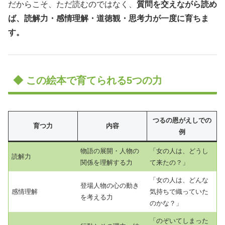
だからこそ、ただ読むのではなく、
質問を交えながら読め
ば、読解力・感情理解・道徳観・思考力が一度に育ちま
す。
◆ この絵本で育てられる5つの力
つるの恩がえしでの
育つ力
内容
例
物語の展開・人物の
「女の人は、どうし
読解力
関係を理解する力
て来たの？」
「女の人は、どんな
登場人物の心の動き
感情理解
気持ちで織っていた
を考える力
のかな？」
「のぞいてしまった