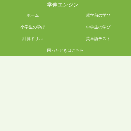
学伸エンジン
ホーム
就学前の学び
小学生の学び
中学生の学び
計算ドリル
英単語テスト
困ったときはこちら