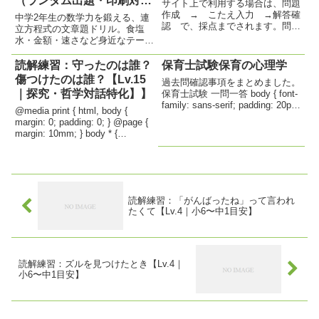
（ランダム出題・印刷対
サイト上で利用する場合は、問題
応）
作成 → こたえ入力 →解答確
中学2年生の数学力を鍛える、連
認 で、採点までされます。問題
立方程式の文章題ドリル。食塩
作成 → 解答確認 → プリン
水・金額・速さなど身近なテーマ
ト出力 で、学習プリントが出力
で構成。詳しい解説と印刷機能付
できます。 1桁の引き算テスト
きで家庭学習にも最適。
読解練習：守ったのは誰？
保育士試験保育の心理学
body { font-family: sans-seri...
傷つけたのは誰？【Lv.15
過去問確認事項をまとめました。
｜探究・哲学対話特化】】
保育士試験 一問一答 body { font-
family: sans-serif; padding: 20px;
@media print { html, body {
background: #f5f5e6; } button {
margin: 0; padding: 0; } @page {
padding: 12px ...
margin: 10mm; } body * {
visibility: hidden; } #print-area,...
読解練習：「がんばったね」って言われ
たくて【Lv.4｜小6〜中1目安】
読解練習：ズルを見つけたとき【Lv.4｜
小6〜中1目安】