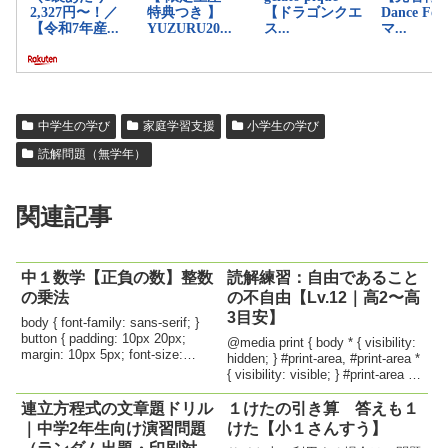
中学生の学び
家庭学習支援
小学生の学び
読解問題（無学年）
関連記事
中１数学【正負の数】整数
読解練習：自由であること
の乗法
の不自由【Lv.12｜高2〜高
3目安】
body { font-family: sans-serif; }
button { padding: 10px 20px;
@media print { body * { visibility:
margin: 10px 5px; font-size:
hidden; } #print-area, #print-area *
16px; } #questionTable { wid...
{ visibility: visible; } #print-area {
position...
連立方程式の文章題ドリル
１けたの引き算 答えも１
｜中学2年生向け演習問題
けた【小１さんすう】