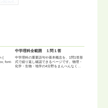
中学理科全範囲 １問１答
n {
中学理科の重要語句や基本概念を、1問1答形
x; font-
式で繰り返し確認できるページです。物理・
化学・生物・地学の4分野をまんべんなく網
羅しており、ランダム出題によって記憶の定
着をサポートします。入試対策や定期テスト
前の総まとめ、自主学習や家庭学習にも最...