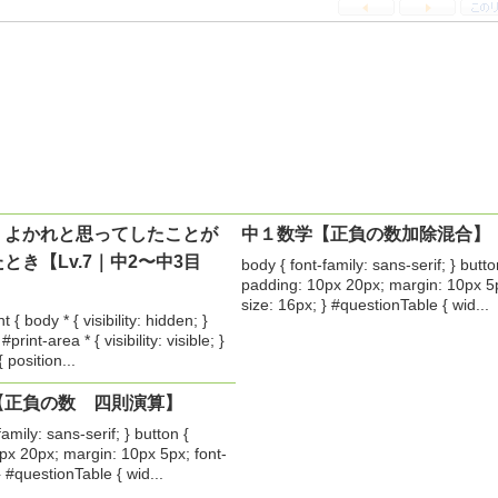
：よかれと思ってしたことが
中１数学【正負の数加除混合】
とき【Lv.7｜中2〜中3目
body { font-family: sans-serif; } butto
padding: 10px 20px; margin: 10px 5p
size: 16px; } #questionTable { wid...
{ body * { visibility: hidden; }
#print-area * { visibility: visible; }
 position...
【正負の数 四則演算】
family: sans-serif; } button {
px 20px; margin: 10px 5px; font-
} #questionTable { wid...