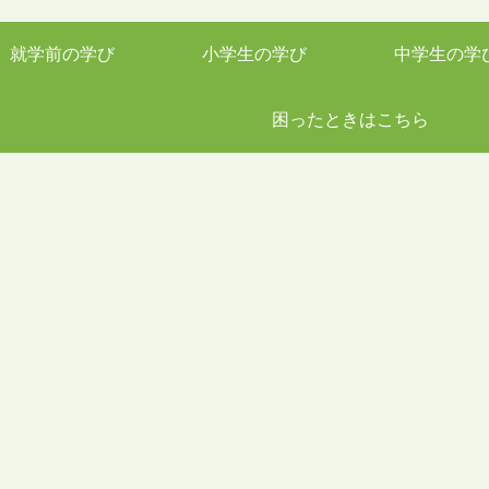
就学前の学び
小学生の学び
中学生の学
困ったときはこちら