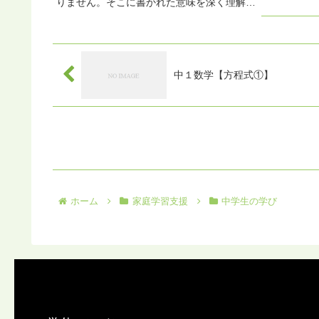
りません。そこに書かれた意味を深く理解
し、筆者の考えを読み取り、自分の意見を持
つことが求められます。読解問題に取り組む
ことで、「考える力」「伝える力」「比べる
力...
中１数学【方程式①】
ホーム
家庭学習支援
中学生の学び