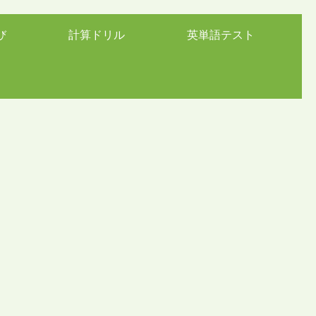
び
計算ドリル
英単語テスト