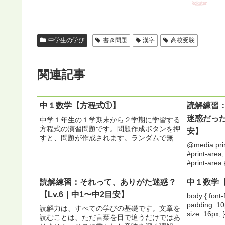
中学生の学び
書き問題
漢字
高校受験
関連記事
中１数学【方程式①】
読解練習
迷惑だった
中学１年生の１学期末から２学期に学習する
方程式の演習問題です。問題作成ボタンを押
安】
すと、問題が作成されます。ランダムで無限
@media print 
に問題作成されるので、確実にとけるように
#print-area, 
なるまで繰り返し練習するようにしましょ
#print-area {
う。 body { font-family...
読解練習：それって、ありがた迷惑？
中１数学
【Lv.6｜中1〜中2目安】
body { font-
padding: 10
読解力は、すべての学びの基礎です。文章を
size: 16px; 
読むことは、ただ言葉を目で追うだけではあ