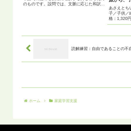
のものです。設問では、文脈に応じた和訳、
あさえとち
空所補充、語句の意味理解が求められます。
子／子供／
<br>読解の際には、一文ごとに主語・動詞・
格：1,320
修飾関係を意識しながら読み進めること...
点) 楽天で
ね」から、
出かける間、
読解練習：自由であることの不自由
ホーム
家庭学習支援