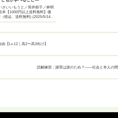
いさいいもうと／筒井頼子／林明
絵本【1000円以上送料無料】価
円（税込、送料無料) (2025/5/14時
購入 ◆ ほんの少しの「まってて
深まる成長のドラマおかあさんが
あさ...
【Lv.12｜高2〜高3向け】
読解練習：謝罪は誰のため？——社会と本人の間のズ