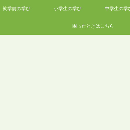
就学前の学び
小学生の学び
中学生の学
困ったときはこちら