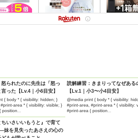
：怒られたのに先生は「怒っ
読解練習：きまりってなぜある
言った【Lv.4｜小6目安】
【Lv.1｜小3〜小4目安】
{ body * { visibility: hidden; }
@media print { body * { visibility: hid
#print-area * { visibility: visible; }
#print-area, #print-area * { visibility: v
 position...
#print-area { position...
とちいさいいもうと』で育て
力―妹を見失ったあさえの心の
子どもが学べること―