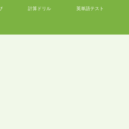
び
計算ドリル
英単語テスト