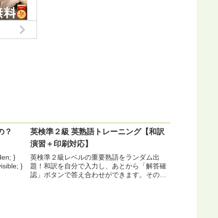
の？
英検準２級 英熟語トレーニング【和訳
演習＋印刷対応】
den; }
英検準２級レベルの重要熟語をランダム出
isible; }
題！和訳を自分で入力し、あとから「解答確
認」ボタンで答え合わせができます。そのま
ま印刷も可能なので、家庭学習や授業後の復
習プリントにも最適。英検準2級 英熟語演習
body{font-family:sa...