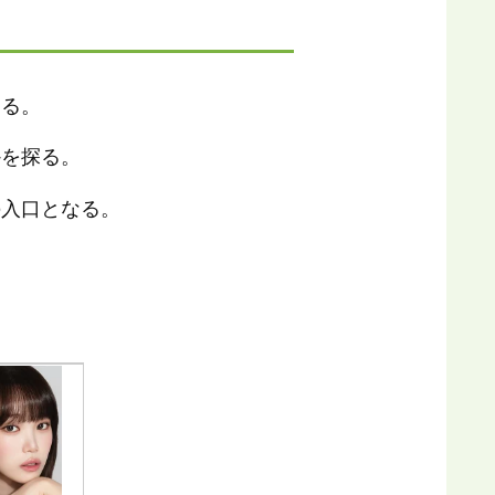
える。
かを探る。
の入口となる。