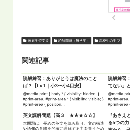
家庭学習支援
読解問題（無学年）
高校生の学び
関連記事
読解練習：ありがとうは魔法のこと
読解練習
ば？【Lv.1｜小3〜小4目安】
てない」と
@media print { body * { visibility: hidden; }
@media print 
#print-area, #print-area * { visibility: visible; }
#print-area, 
#print-area { position...
#print-area {
英文読解問題【高３ ★★★☆☆】
『あさえ
る5つの
本問題は、長めの英文を読み取り、文の構造
や語句の意味を的確に理解する力を養うため
旅から、