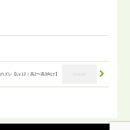
レ【Lv.12｜高2〜高3向け】