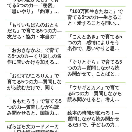
と、学びが“ふくらむ”絵
てる5つの力―「秘密」
本―
「思いやり」「約束」を
『100万回生きたねこ』で
問う昔ばなしの名作―
育てる5つの力―生きるこ
と・愛することを問いか
『もりいちばんのおとも
ける、深くて優しい読み
だち』で育てる5つの力―
聞かせ―
友だち・協力・本当の“い
『こんとあき』で育てる5
ちばん”を問いながら読む
つの力―感情によりそう
名作絵本―
名作で、思いやりと思考
「おおきなかぶ」で育て
力をやさしく育てる―
る5つの力―くり返しの名
作に問いかけを加えるだ
「ぐりとぐら」で育てる5
けで、ことばと思考がぐ
つの力―質問しながら読
んぐん育つ―
み聞かせて、ことばと心
「おむすびころりん」で
をふくらませよう―
育てる5つの力―質問しな
がら読むだけで、聞く
「ウサギとカメ」で育て
力・考える力がぐんぐん
る5つの力―質問しながら
伸びる―
読み聞かせると、考える
「ももたろう」で育てる5
子に変わっていく―
つの力―質問しながら読
み聞かせると、国語力が
絵本の時間が変わる！―
ぐんぐん伸びる！―
質問しながら読み聞かせ
るだけで、子どもの力が
ばらばら文カードメーカ
ぐんぐん育つ―