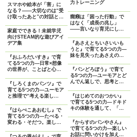
力トレーニング
スマホや絵本が「害」に
なる？——大切なのは“受
け取ったあと”の対話と思
癇癪は「困った行動」で
考
はなく「成長の兆し」
——言いなり育児にしな
家庭でできる！未就学児
いために親ができること
向けSTEAM的な遊びアイ
デア集
『あさえとちいさいいも
うと』で育てる5つの力―
妹を見失ったあさえの心
『おふろだいすき』で育
の旅から、子どもが学べ
てる5つの力―日常×想像
ること―
の世界が、ことばと心を
『パンどろぼう』で育て
自由にする―
る5つの力―ユーモアとど
んでん返しで、思考と表
『しろくまのパンツ』で
現のセンスを育てる絵本
育てる5つの力―ユーモア
―
と推理で“考える楽し
『はじめてのおつかい』
さ”が芽ばえる絵本―
で育てる5つの力―ドキド
キの体験を通して、「で
『はらぺこあおむし』で
きた！」の芽を育てよう
育てる5つの力―たべる・
―
変わる・そだつ。楽しい
『からすのパンやさん』
問いかけが学びの芽を育
で育てる5つの力―楽しい
てる―
お話に問いかけを加える
『つるの恩がえし』で育